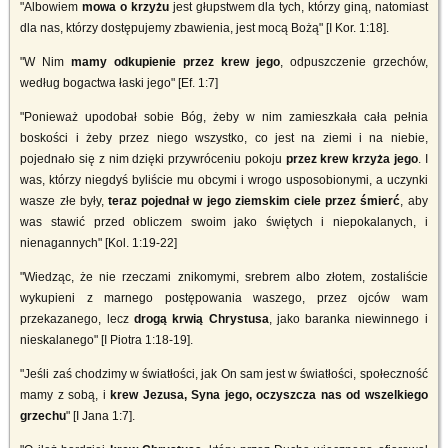
"Albowiem
mowa o krzyżu
jest głupstwem dla tych, którzy giną, natomiast
dla nas, którzy dostępujemy zbawienia, jest mocą Bożą" [I Kor. 1:18].
"W Nim
mamy odkupienie przez krew jego
, odpuszczenie grzechów,
według bogactwa łaski jego" [Ef. 1:7]
"Ponieważ upodobał sobie Bóg, żeby w nim zamieszkała cała pełnia
boskości i żeby przez niego wszystko, co jest na ziemi i na niebie,
pojednało się z nim dzięki przywróceniu pokoju
przez krew krzyża jego
. I
was, którzy niegdyś byliście mu obcymi i wrogo usposobionymi, a uczynki
wasze złe były,
teraz pojednał w jego ziemskim ciele przez śmierć
, aby
was stawić przed obliczem swoim jako świętych i niepokalanych, i
nienagannych" [Kol. 1:19-22]
"Wiedząc, że nie rzeczami znikomymi, srebrem albo złotem, zostaliście
wykupieni z marnego postępowania waszego, przez ojców wam
przekazanego, lecz
drogą krwią Chrystusa
, jako baranka niewinnego i
nieskalanego" [I Piotra 1:18-19].
"Jeśli zaś chodzimy w światłości, jak On sam jest w światłości, społeczność
mamy z sobą, i
krew Jezusa, Syna jego, oczyszcza nas od wszelkiego
grzechu
" [I Jana 1:7].