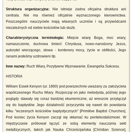
Struktura organizacyjna:
Nie istnieje żadna oficjalna struktura ani
centrala. Nie ma również oficjalnie wyznaczonego kierownictwa.
Poszczególni nauczyciele mają własnych uczniów i są przywódcami
niezależnych od siebie kościołów lub służb.
Charakterystyczna terminologia:
Miejcie wiarę Boga, moc wiary,
namaszczenie, duchowa śmierć Chrystusa, nowo-narodzony Jezus,
autorytet wierzącego, słowa - kontenery mocy, życie w obfitości, Jego
ranami jesteśmy uzdrowieni itp.
Inne nazwy:
Ruch Wiary, Pozytywne Wyznawanie, Ewangelia Sukcesu.
HISTORIA
William Essek Kenyon (ur. 1860) jest powszechnie uważany za założyciela
współczesnego Ruchu Wiary. Rozpoczął on jako metodysta, później jego
poglądy stawały się coraz bardziej ekumeniczne, aż wreszcie przyłączył
się do baptystów. Jego działalność przyczyniła się nawet do powstania
kilku "wczesnych kościołów baptystycznych" [Primitive Baptist Churches].
Pod koniec życia Kenyon zaczął się skłaniać ku pentekostalizmowi. W
międzyczasie próbował łączyć ze sobą elementy nauczania sekt
metafizycznych, takich jak Nauka Chrześcijańska [Christian Science],