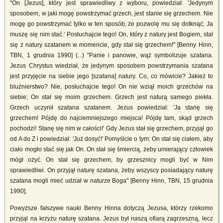
"On [Jezus], który jest sprawiedliwy z wyboru, powiedział: 'Jedynym
sposobem, w jaki mogę powstrzymać grzech, jest stanie się grzechem. Nie
mogę go powstrzymać tylko w ten sposób, że pozwolę mu się dotknąć; Ja
muszę się nim stać.' Posłuchajcie tego! On, który z natury jest Bogiem, stał
się z natury szatanem w momencie, gdy stał się grzechem!" [Benny Hinn,
TBN, 1 grudnia 1990] (...) "Panie i panowie, wąż symbolizuje szatana.
Jezus Chrystus wiedział, że jedynym sposobem powstrzymania szatana
jest przyjęcie na siebie jego [szatana] natury. Co, co mówicie? Jakież to
bluźnierstwo? Nie, posłuchajcie tego! On nie wziął moich grzechów na
siebie; On stał się moim grzechem. Grzech jest naturą samego piekła.
Grzech uczynił szatana szatanem. Jezus powiedział: 'Ja stanę się
grzechem! Pójdę do najciemniejszego miejsca! Pójdę tam, skąd grzech
pochodzi! Stanę się nim w całości!' Gdy Jezus stał się grzechem, przyjął go
od A do Z i powiedział: 'Już dosyć!' Pomyślcie o tym: On stał się ciałem, aby
ciało mogło stać się jak On. On stał się śmiercią, żeby umierający człowiek
mógł ożyć. On stał się grzechem, by grzesznicy mogli być w Nim
sprawiedliwi. On przyjął naturę szatana, żeby wszyscy posiadający naturę
szatana mogli mieć udział w naturze Boga" [Benny Hinn, TBN, 15 grudnia
1990].
Powyższe fałszywe nauki Benny Hinna dotyczą Jezusa, którzy rzekomo
przyjął na krzyżu naturę szatana. Jezus był naszą ofiarą zagrzeszną, lecz