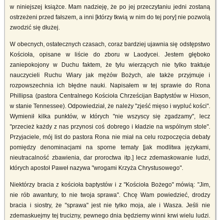
w niniejszej książce. Mam nadzieję, że po jej przeczytaniu jedni zostaną
ostrzeżeni przed fałszem, a inni [którzy tkwią w nim do tej pory] nie pozwolą
zwodzić się dłużej.
W obecnych, ostatecznych czasach, coraz bardziej ujawnia się odstępstwo
Kościoła, opisane w liście do zboru w Laodycei. Jestem głęboko
zaniepokojony w Duchu faktem, że tylu wierzących nie tylko traktuje
nauczycieli Ruchu Wiary jak mężów Bożych, ale także przyjmuje i
rozpowszechnia ich błędne nauki. Napisałem w tej sprawie do Rona
Phillipsa (pastora Centralnego Kościoła Chrześcijan Baptystów w Hixson,
w stanie Tennessee). Odpowiedział, że należy "zjeść mięso i wypluć kości".
Wymienił kilka punktów, w których "nie wszyscy się zgadzamy", lecz
"przecież każdy z nas przynosi coś dobrego i kładzie na wspólnym stole".
Przyjaciele, mój list do pastora Rona nie miał na celu rozpoczęcia debaty
pomiędzy denominacjami na sporne tematy [jak modlitwa językami,
nieutracalność zbawienia, dar proroctwa itp.] lecz zdemaskowanie ludzi,
których apostoł Paweł nazywa "wrogami Krzyża Chrystusowego".
Niektórzy bracia z kościoła baptystów i z "Kościoła Bożego" mówią: "Jim,
nie rób awantury, to nie twoja sprawa". Chcę Wam powiedzieć, drodzy
bracia i siostry, że "sprawa" jest nie tylko moja, ale i Wasza. Jeśli nie
zdemaskuejmy tej trucizny, pewnego dnia będziemy winni krwi wielu ludzi.