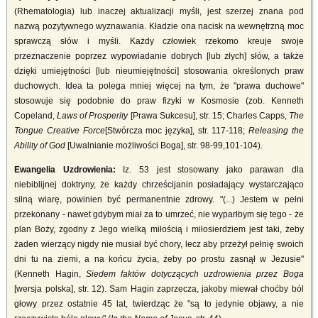
(Rhematologia) lub inaczej aktualizacji myśli, jest szerzej znana pod
nazwą pozytywnego wyznawania. Kładzie ona nacisk na wewnętrzną moc
sprawczą słów i myśli. Każdy człowiek rzekomo kreuje swoje
przeznaczenie poprzez wypowiadanie dobrych [lub złych] słów, a także
dzięki umiejętności [lub nieumiejętności] stosowania określonych praw
duchowych. Idea ta polega mniej więcej na tym, że "prawa duchowe"
stosowuje się podobnie do praw fizyki w Kosmosie (zob. Kenneth
Copeland,
Laws of Prosperity
[Prawa Sukcesu], str. 15; Charles Capps,
The
Tongue Creative Force
[Stwórcza moc języka], str. 117-118;
Releasing the
Ability of God
[Uwalnianie możliwości Boga], str. 98-99,101-104).
Ewangelia Uzdrowienia:
Iz. 53 jest stosowany jako parawan dla
niebiblijnej doktryny, że każdy chrześcijanin posiadający wystarczająco
silną wiarę, powinien być permanentnie zdrowy. "(...) Jestem w pełni
przekonany - nawet gdybym miał za to umrzeć, nie wyparłbym się tego - że
plan Boży, zgodny z Jego wielką miłością i miłosierdziem jest taki, żeby
żaden wierzący nigdy nie musiał być chory, lecz aby przeżył pełnię swoich
dni tu na ziemi, a na końcu życia, żeby po prostu zasnął w Jezusie"
(Kenneth Hagin,
Siedem faktów dotyczących uzdrowienia przez Boga
[wersja polska], str. 12). Sam Hagin zaprzecza, jakoby miewał choćby ból
głowy przez ostatnie 45 lat, twierdząc że "są to jedynie objawy, a nie