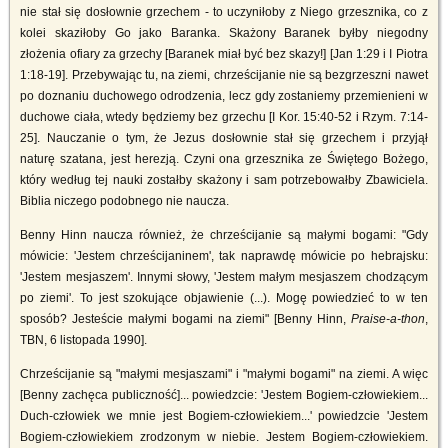
nie stał się dosłownie grzechem - to uczyniłoby z Niego grzesznika, co z
kolei skaziłoby Go jako Baranka. Skażony Baranek byłby niegodny
złożenia ofiary za grzechy [Baranek miał być bez skazy!] [Jan 1:29 i I Piotra
1:18-19]. Przebywając tu, na ziemi, chrześcijanie nie są bezgrzeszni nawet
po doznaniu duchowego odrodzenia, lecz gdy zostaniemy przemienieni w
duchowe ciała, wtedy będziemy bez grzechu [I Kor. 15:40-52 i Rzym. 7:14-
25]. Nauczanie o tym, że Jezus dosłownie stał się grzechem i przyjął
naturę szatana, jest herezją. Czyni ona grzesznika ze Świętego Bożego,
który według tej nauki zostałby skażony i sam potrzebowałby Zbawiciela.
Biblia niczego podobnego nie naucza.
Benny Hinn naucza również, że chrześcijanie są małymi bogami: "Gdy
mówicie: 'Jestem chrześcijaninem', tak naprawdę mówicie po hebrajsku:
'Jestem mesjaszem'. Innymi słowy, 'Jestem małym mesjaszem chodzącym
po ziemi'. To jest szokujące objawienie (...). Mogę powiedzieć to w ten
sposób? Jesteście małymi bogami na ziemi" [Benny Hinn,
Praise-a-thon
,
TBN, 6 listopada 1990].
Chrześcijanie są "małymi mesjaszami" i "małymi bogami" na ziemi. A więc
[Benny zachęca publiczność]... powiedzcie: 'Jestem Bogiem-człowiekiem...
Duch-człowiek we mnie jest Bogiem-człowiekiem...' powiedzcie 'Jestem
Bogiem-człowiekiem zrodzonym w niebie. Jestem Bogiem-człowiekiem.