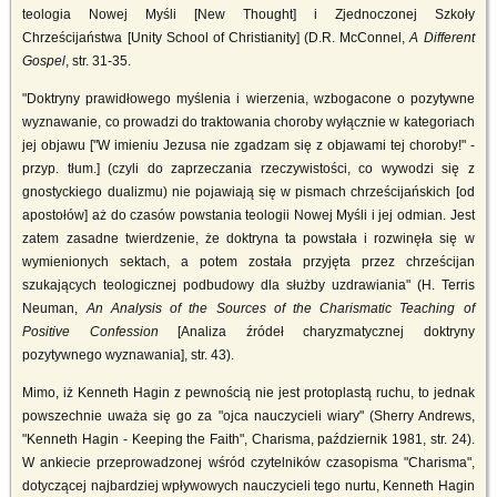
teologia Nowej Myśli [New Thought] i Zjednoczonej Szkoły
Chrześcijaństwa [Unity School of Christianity] (D.R. McConnel,
A Different
Gospel
, str. 31-35.
"Doktryny prawidłowego myślenia i wierzenia, wzbogacone o pozytywne
wyznawanie, co prowadzi do traktowania choroby wyłącznie w kategoriach
jej objawu ["W imieniu Jezusa nie zgadzam się z objawami tej choroby!" -
przyp. tłum.] (czyli do zaprzeczania rzeczywistości, co wywodzi się z
gnostyckiego dualizmu) nie pojawiają się w pismach chrześcijańskich [od
apostołów] aż do czasów powstania teologii Nowej Myśli i jej odmian. Jest
zatem zasadne twierdzenie, że doktryna ta powstała i rozwinęła się w
wymienionych sektach, a potem została przyjęta przez chrześcijan
szukających teologicznej podbudowy dla służby uzdrawiania" (H. Terris
Neuman,
An Analysis of the Sources of the Charismatic Teaching of
Positive Confession
[Analiza źródeł charyzmatycznej doktryny
pozytywnego wyznawania], str. 43).
Mimo, iż Kenneth Hagin z pewnością nie jest protoplastą ruchu, to jednak
powszechnie uważa się go za "ojca nauczycieli wiary" (Sherry Andrews,
"Kenneth Hagin - Keeping the Faith", Charisma, październik 1981, str. 24).
W ankiecie przeprowadzonej wśród czytelników czasopisma "Charisma",
dotyczącej najbardziej wpływowych nauczycieli tego nurtu, Kenneth Hagin