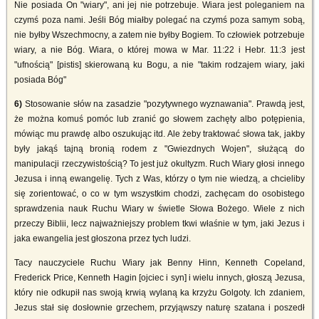
Nie posiada On "wiary", ani jej nie potrzebuje. Wiara jest poleganiem na
czymś poza nami. Jeśli Bóg miałby polegać na czymś poza samym sobą,
nie byłby Wszechmocny, a zatem nie byłby Bogiem. To człowiek potrzebuje
wiary, a nie Bóg. Wiara, o której mowa w Mar. 11:22 i Hebr. 11:3 jest
"ufnością" [pistis] skierowaną ku Bogu, a nie "takim rodzajem wiary, jaki
posiada Bóg"
6)
Stosowanie słów na zasadzie "pozytywnego wyznawania". Prawdą jest,
że można komuś pomóc lub zranić go słowem zachęty albo potępienia,
mówiąc mu prawdę albo oszukując itd. Ale żeby traktować słowa tak, jakby
były jakąś tajną bronią rodem z "Gwiezdnych Wojen", służącą do
manipulacji rzeczywistością? To jest już okultyzm. Ruch Wiary głosi innego
Jezusa i inną ewangelię. Tych z Was, którzy o tym nie wiedzą, a chcieliby
się zorientować, o co w tym wszystkim chodzi, zachęcam do osobistego
sprawdzenia nauk Ruchu Wiary w świetle Słowa Bożego. Wiele z nich
przeczy Biblii, lecz najważniejszy problem tkwi właśnie w tym, jaki Jezus i
jaka ewangelia jest głoszona przez tych ludzi.
Tacy nauczyciele Ruchu Wiary jak Benny Hinn, Kenneth Copeland,
Frederick Price, Kenneth Hagin [ojciec i syn] i wielu innych, głoszą Jezusa,
który nie odkupił nas swoją krwią wylaną ka krzyżu Golgoty. Ich zdaniem,
Jezus stał się dosłownie grzechem, przyjąwszy naturę szatana i poszedł