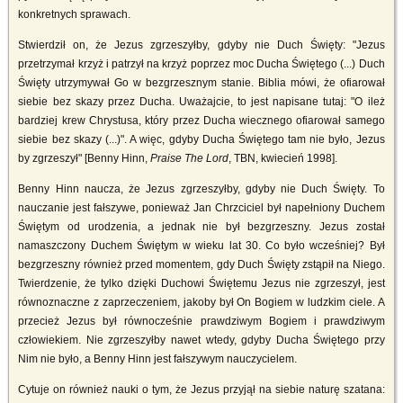
konkretnych sprawach.
Stwierdził on, że Jezus zgrzeszyłby, gdyby nie Duch Święty: "Jezus
przetrzymał krzyż i patrzył na krzyż poprzez moc Ducha Świętego (...) Duch
Święty utrzymywał Go w bezgrzesznym stanie. Biblia mówi, że ofiarował
siebie bez skazy przez Ducha. Uważajcie, to jest napisane tutaj: "O ileż
bardziej krew Chrystusa, który przez Ducha wiecznego ofiarował samego
siebie bez skazy (...)". A więc, gdyby Ducha Świętego tam nie było, Jezus
by zgrzeszył" [Benny Hinn,
Praise The Lord
, TBN, kwiecień 1998].
Benny Hinn naucza, że Jezus zgrzeszyłby, gdyby nie Duch Święty. To
nauczanie jest fałszywe, ponieważ Jan Chrzciciel był napełniony Duchem
Świętym od urodzenia, a jednak nie był bezgrzeszny. Jezus został
namaszczony Duchem Świętym w wieku lat 30. Co było wcześniej? Był
bezgrzeszny również przed momentem, gdy Duch Święty zstąpił na Niego.
Twierdzenie, że tylko dzięki Duchowi Świętemu Jezus nie zgrzeszył, jest
równoznaczne z zaprzeczeniem, jakoby był On Bogiem w ludzkim ciele. A
przecież Jezus był równocześnie prawdziwym Bogiem i prawdziwym
człowiekiem. Nie zgrzeszyłby nawet wtedy, gdyby Ducha Świętego przy
Nim nie było, a Benny Hinn jest fałszywym nauczycielem.
Cytuje on również nauki o tym, że Jezus przyjął na siebie naturę szatana: