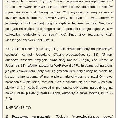
zamiast o Jego śmierci fizycznej. "Śmierć fizyczna nie zmazuje grzechów"
(Hagin,
The Name of Jesus
, str. 29). Innymi słowy, odkupienie grzechów
wymagało śmierci duchowej Jezusa. "Czy myślicie, że karą za nasze
grzechy była śmierć na krzyżu? Gdyby tak było, to dwaj złoczyńcy
[umierający obok Jezusa] mogliby zapłacić tę cenę za nas. Nie, kara
polegała na pójściu do samego piekła i spędzeniu tam jakiegoś czasu w
całkowitym oddzieleniu od Boga" (K.C. Price,
Ever Increasing Faith
Messenger
, czerwiec 1990, str. 7).
"On został oddzielony od Boga (...). On został wtrącony do piekielnych
czeluści" (Kenneth Copeland,
Classic Redemption
, str. 13). "Śmierć
duchowa oznacza przyjęcie diabelskiej natury" (Hagin,
The Name of
Jesus
, str. 31). Wedle nauczania WoF (Word of Faith) Jezus był na ziemi
jedynie człowiekiem, który stał się grzesznikiem przyjąwszy na siebie na
krzyżu naturę szatana. W momencie zmartwychwstania przeżył On nowe
narodzenie w piekielnej otchłani. "Jezus narodził się na nowo w otchłani
piekielnej (...). Kościół powstał w momencie, gdy Jezus narodził się na
nowo u bram piekła" (Charles Capps,
Authority In Three Worlds
, str. 212-
213).
INNE DOKTRYNY
1) Pozytywne wyznawanie:
Teologia "wypowiedzianego słowa"