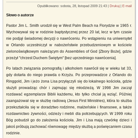
Opublikowano: sobota, 28, listopad 2009 21:43
|
Drukuj
|
E-mail
Słowo o autorze
Pastor Jim L. Smith urodził się w West Palm Beach na Florydzie w 1965 r.
Wychowywał się w rodzinie baptystycznej przez 20 lat, lecz w tym czasie
nie podjął świadomej decyzji o nawróceniu. Po wstąpieniu na uniwersytet
w Orlando uczestniczył w nabożeństwie przebudzeniowym w kościele
zielonoświątkowym należącym do Assemblies of God [Zbory Boże], gdzie
przeżył "chrzest Duchem Świętym" [bez uprzedniego nawrócenia].
Po latach związania pornografią i alkoholem nawrócił się w wieku lat 33,
gdy dotarła do niego prawda o Krzyżu. Po przeprowadzce z Orlando do
Ringgold, Jim i jeżo żona Lisa przyłączyli się do lokalnego kościoła, gdzie
służyli prowadząc chór i zajmując się młodzieżą. W 1998 Jim zaczął
rozdawać egzemplarze Biblii każdemu, kto tylko chciał ją wziąć. Później
zaangażował się w służbę radiową (Jesus First Ministries), która to służba
przekształciła się w doradztwo rodzinne, małżeńskie i finansowe, a także
rozdawnictwo żywności, odzieży i mebli dla potrzebujących. W 1999 roku
Bóg pobudził go do założenia kościoła. Jim i Lisa mają czwórkę dzieci i
jakoś próbują zachować równowagę między służbą a poświęcaniem czasu
rodzinie.