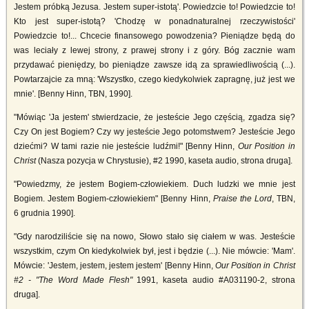
Jestem próbką Jezusa. Jestem super-istotą'. Powiedzcie to! Powiedzcie to!
Kto jest super-istotą? 'Chodzę w ponadnaturalnej rzeczywistości'
Powiedzcie to!... Chcecie finansowego powodzenia? Pieniądze będą do
was leciały z lewej strony, z prawej strony i z góry. Bóg zacznie wam
przydawać pieniędzy, bo pieniądze zawsze idą za sprawiedliwością (...).
Powtarzajcie za mną: 'Wszystko, czego kiedykolwiek zapragnę, już jest we
mnie'. [Benny Hinn, TBN, 1990].
"Mówiąc 'Ja jestem' stwierdzacie, że jesteście Jego częścią, zgadza się?
Czy On jest Bogiem? Czy wy jesteście Jego potomstwem? Jesteście Jego
dziećmi? W tami razie nie jesteście ludźmi!" [Benny Hinn,
Our Position in
Christ
(Nasza pozycja w Chrystusie), #2 1990, kaseta audio, strona druga].
"Powiedzmy, że jestem Bogiem-człowiekiem. Duch ludzki we mnie jest
Bogiem. Jestem Bogiem-człowiekiem" [Benny Hinn,
Praise the Lord
, TBN,
6 grudnia 1990].
"Gdy narodziliście się na nowo, Słowo stało się ciałem w was. Jesteście
wszystkim, czym On kiedykolwiek był, jest i będzie (...). Nie mówcie: 'Mam'.
Mówcie: 'Jestem, jestem, jestem jestem' [Benny Hinn,
Our Position in Christ
#2 - "The Word Made Flesh"
1991, kaseta audio #A031190-2, strona
druga].