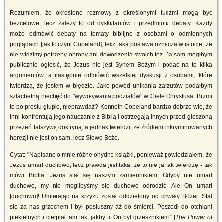
Rozumiem, że określone rozmowy z określonymi ludźmi mogą być
bezcelowe, lecz zależy to od dyskutantów i przedmiotu debaty. Każdy
może odmówić debaty na tematy biblijne z osobami o odmiennych
poglądach [jak to czyni Copeland], lecz taka postawa oznacza w istocie, że
nie widzimy potrzeby obrony ani dowodzenia swoich tez. Ja sam mógłbym
publicznie ogłosić, że Jezus nie jest Synem Bożym i podać na to kilka
argumentów, a następnie odmówić wszelkiej dyskusji z osobami, które
twierdzą, że jestem w błędzie. Jako powód unikania zarzutów podałbym
szlachetną niechęć do "wywoływania podziałów" w Ciele Chrystusa. Brzmi
to po prostu głupio, nieprawdaż? Kenneth Copeland bardzo dobrze wie, że
inni konfrontują jego nauczanie z Biblią i ostrzegają innych przed głoszoną
przezeń fałszywą doktryną, a jednak twierdzi, że źródłem inkryminowanych
herezji nie jest on sam, lecz Słowo Boże.
Cytat: "Napisano o mnie różne ohydne książki, ponieważ powiedziałem, że
Jezus umarł duchowo, lecz prawda jest taka, że to nie ja tak twierdzę - tak
mówi Biblia. Jezus stał się naszym zamiennikiem. Gdyby nie umarł
duchowo, my nie moglibyśmy się duchowo odrodzić. Ale On umarł
[duchowo]! Umierając na krzyżu został oddzielony od chwały Bożej. Stał
się za nas grzechem i był posłuszny aż do śmierci. Poszedł do otchłani
piekielnych i cierpiał tam tak, jakby to On był grzesznikiem." [
The Power of