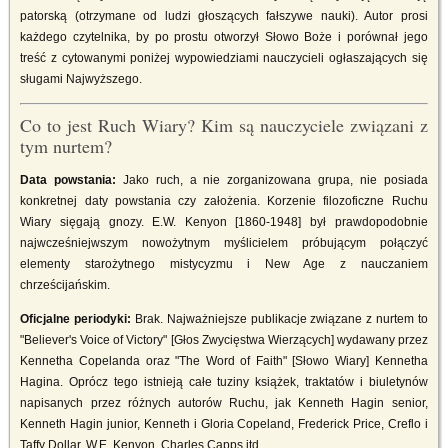
patorską (otrzymane od ludzi głoszących fałszywe nauki). Autor prosi
każdego czytelnika, by po prostu otworzył Słowo Boże i porównał jego
treść z cytowanymi poniżej wypowiedziami nauczycieli ogłaszających się
sługami Najwyższego.
Co to jest Ruch Wiary? Kim są nauczyciele związani z
tym nurtem?
Data powstania:
Jako ruch, a nie zorganizowana grupa, nie posiada
konkretnej daty powstania czy założenia. Korzenie filozoficzne Ruchu
Wiary sięgają gnozy. E.W. Kenyon [1860-1948] był prawdopodobnie
najwcześniejwszym nowożytnym myślicielem próbującym połączyć
elementy starożytnego mistycyzmu i New Age z nauczaniem
chrześcijańskim.
Oficjalne periodyki:
Brak. Najważniejsze publikacje związane z nurtem to
"Believer's Voice of Victory" [Głos Zwycięstwa Wierzących] wydawany przez
Kennetha Copelanda oraz "The Word of Faith" [Słowo Wiary] Kennetha
Hagina. Oprócz tego istnieją całe tuziny książek, traktatów i biuletynów
napisanych przez różnych autorów Ruchu, jak Kenneth Hagin senior,
Kenneth Hagin junior, Kenneth i Gloria Copeland, Frederick Price, Creflo i
Taffy Dollar, W.E. Kenyon, Charles Capps itd.