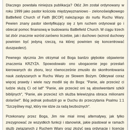
Dlaczego powstała niniejsza publikacja? Otóż Jim został ordynowany w
roku 1999 jako pastor kościoła międzywyznaniowo - zielonoświątkowego
Battlefield Church of Faith [BCOF] należącego do nurtu Ruchu Wiary.
Pewien znany pastor identyfikujący się z tym ruchem ordynował go i
obiecał pomoc finansową w budowaniu Battlefield Church. W ciągu trzech
lat zbór znacznie wzrósł zarówno liczebie, jak i duchowo (wzrost duchowy
powinien być jedyną rzeczą, na której powinien się koncentrować
duszpasterz).
Pewnego stycznia Jim otrzymał od Boga bardzo głębokie objawienie
znaczenia KRZYŻA. Spowodowało ono ubogacenie jego przesłań
kierowanych do zboru, lecz równocześnie zmusiło do skonfrontowania
nauk zasłyszanych w Ruchu Wiary ze Słowem Bożym. Odkrywał coraz
więcej prawdy i wiele razy modlił się do Boga: "Panie, ale przecież ci
ludzie służą Ci od lat!" "Panie, ale przecież oni są absolwentami szkół
biblijnych", "Panie, ale przecież ich służba telewizyjna obraca milionami
dolarów!". Bóg jednak pobudził go w Duchu do przeczytania Psalmu 1:1
"Szczęśliwy mąż, który nie idzie za radą bezbożnych".
Przekonany przez Boga, Jim nie miał innej alternatywy, jak tylko
zrezygnować ze wszystkich funkcji i stanowisk, jakie piastował w ramach
służb związanych z Ruchem Wiary oraz złożyć swą ordynację i licencję