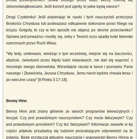
prostu przekręceniem Słowa Bożego przez ludzi, którzy mienią się
zielonoświątkowcami. Jeśli korzeń jest zgniły, to jakie będą owoce?
Drogi Czytelniku! Jeśli popierając te nauki i tych nauczycieli przeczysz
Boskości Chrystusa lub podważasz odkupienie dokonane przez Niego na
krzyżu Golgoty, to czy w ten sposób nie stajesz po stronie przeciwnika?
Sprawa jest poważna i modlę się, żeby z Twoich oczu spadły łuski kłamstw
szerzonych przez Ruch Wiary.
"Wy tedy, umiłowani, wiedząc o tym wcześniej, miejcie się na baczności,
abyście, zwiedzeni przez błędy ludzi nieprawych, nie dali się wyprzeć z
mocnego swego stanowiska. Wzrastajcie raczej w łasce i poznaniu Pana
naszego i Zbawiciela, Jezusa Chrystusa. Jemu niech będzie chwała teraz i
po wieczne czasy" [II Piotra 3:17-18].
Benny Hinn
Benny Hinn jest znany głównie ze swoich programów telewizyjnych i
krucjat. Czy jest prawdziwym nauczycielem? Czy może fałszywym? Czy
jest prawdziwym prorokiem? Czy też fałszywym? Informacje zawarte w tej
części artykułu przydadzą się ludziom poszukującym odpowiedzi na te
pytania. Będę przytaczał aktualne nauczanie i wypowiedzi Benny Hinna w