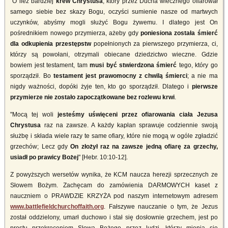
"O ileż bardziej
krew Chrystusa
, który przez Ducha wiecznego ofiarował
samego siebie bez skazy Bogu, oczyści sumienie nasze od martwych
uczynków, abyśmy mogli służyć Bogu żywemu. I dlatego jest On
pośrednikiem nowego przymierza, ażeby gdy
poniesiona została śmierć
dla odkupienia przestępstw
popełnionych za pierwszego przymierza, ci,
którzy są powołani, otrzymali obiecane dziedzictwo wieczne. Gdzie
bowiem jest testament, tam
musi być stwierdzona śmierć
tego, który go
sporządził. Bo
testament jest prawomocny z chwilą śmierci
; a nie ma
nigdy ważności, dopóki żyje ten, kto go sporządził. Dlatego i
pierwsze
przymierze nie zostało zapoczątkowane bez rozlewu krwi
.
"Mocą tej woli
jesteśmy uświęceni przez ofiarowania ciała Jezusa
Chrystusa
raz na zawsze. A każdy kapłan sprawuje codziennie swoją
służbę i składa wiele razy te same ofiary, które nie mogą w ogóle zgładzić
grzechów; Lecz gdy
On złożył raz na zawsze jedną ofiarę za grzechy,
usiadł po prawicy Bożej
" [Hebr. 10:10-12].
Z powyższych wersetów wynika, że KCM naucza herezji sprzecznych ze
Słowem Bożym. Zachęcam do zamówienia DARMOWYCH kaset z
nauczniem o PRAWDZIE KRZYŻA pod naszym internetowym adresem
www.battlefieldchurchoffaith.org
. Fałszywe nauczanie o tym, że Jezus
został oddzielony, umarł duchowo i stał się dosłownie grzechem, jest po