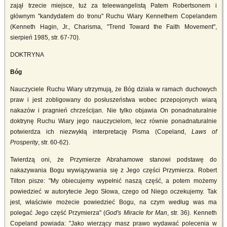
zajął trzecie miejsce, tuż za teleewangelistą Patem Robertsonem i
głównym "kandydatem do tronu" Ruchu Wiary Kennethem Copelandem
(Kenneth Hagin, Jr., Charisma, "Trend Toward the Faith Movement",
sierpień 1985, str. 67-70).
DOKTRYNA
Bóg
Nauczyciele Ruchu Wiary utrzymują, że Bóg działa w ramach duchowych
praw i jest zobligowany do posłuszeństwa wobec przepojonych wiarą
nakazów i pragnień chrześcijan. Nie tylko objawia On ponadnaturalnie
doktrynę Ruchu Wiary jego nauczycielom, lecz równie ponadnaturalnie
potwierdza ich niezwykłą interpretację Pisma (Copeland,
Laws of
Prosperity
, str. 60-62).
Twierdzą oni, że Przymierze Abrahamowe stanowi podstawę do
nakazywania Bogu wywiązywania się z Jego części Przymierza. Robert
Tilton pisze: "My obiecujemy wypełnić naszą część, a potem możemy
powiedzieć w autorytecie Jego Słowa, czego od Niego oczekujemy. Tak
jest, właściwie możecie powiedzieć Bogu, na czym według was ma
polegać Jego część Przymierza" (
God's Miracle for Man
, str. 36). Kenneth
Copeland powiada: "Jako wierzący masz prawo wydawać polecenia w