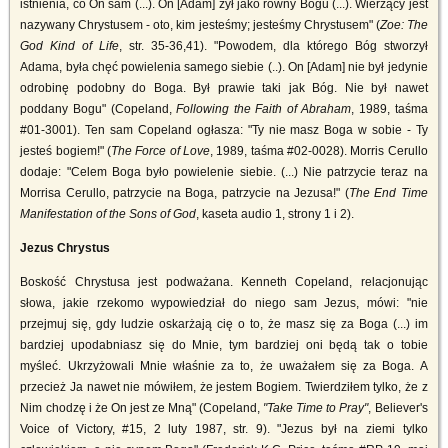
istnienia, co On sam (...). On [Adam] żył jako równy Bogu (...). Wierzący jest
nazywany Chrystusem - oto, kim jesteśmy; jesteśmy Chrystusem" (
Zoe: The
God Kind of Life
, str. 35-36,41). "Powodem, dla którego Bóg stworzył
Adama, była chęć powielenia samego siebie (..). On [Adam] nie był jedynie
odrobinę podobny do Boga. Był prawie taki jak Bóg. Nie był nawet
poddany Bogu" (Copeland,
Following the Faith of Abraham
, 1989, taśma
#01-3001). Ten sam Copeland ogłasza: "Ty nie masz Boga w sobie - Ty
jesteś bogiem!" (
The Force of Love
, 1989, taśma #02-0028). Morris Cerullo
dodaje: "Celem Boga było powielenie siebie. (...) Nie patrzycie teraz na
Morrisa Cerullo, patrzycie na Boga, patrzycie na Jezusa!" (
The End Time
Manifestation of the Sons of God
, kaseta audio 1, strony 1 i 2).
Jezus Chrystus
Boskość Chrystusa jest podważana. Kenneth Copeland, relacjonując
słowa, jakie rzekomo wypowiedział do niego sam Jezus, mówi: "nie
przejmuj się, gdy ludzie oskarżają cię o to, że masz się za Boga (...) im
bardziej upodabniasz się do Mnie, tym bardziej oni będą tak o tobie
myśleć. Ukrzyżowali Mnie właśnie za to, że uważałem się za Boga. A
przecież Ja nawet nie mówiłem, że jestem Bogiem. Twierdziłem tylko, że z
Nim chodzę i że On jest ze Mną" (Copeland,
"Take Time to Pray"
, Believer's
Voice of Victory, #15, 2 luty 1987, str. 9). "Jezus był na ziemi tylko