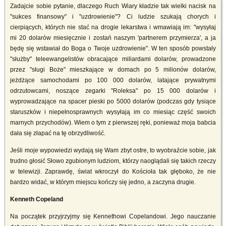
Zadajcie sobie pytanie, dlaczego Ruch Wiary kładzie tak wielki nacisk na
"sukces finansowy" i "uzdrowienie"? Ci ludzie szukają chorych i
cierpiących, których nie stać na drogie lekarstwa i wmawiają im: "wysyłaj
mi 20 dolarów miesięcznie i zostań naszym 'partnerem przymierza', a ja
będę się wstawiał do Boga o Twoje uzdrowienie". W ten sposób powstały
"służby" teleewangelistów obracające miliardami dolarów, prowadzone
przez "sługi Boże" mieszkające w domach po 5 milionów dolarów,
jeżdżące samochodami po 100 000 dolarów, latające prywatnymi
odrzutowcami, noszące zegarki "Roleksa" po 15 000 dolarów i
wyprowadzające na spacer pieski po 5000 dolarów (podczas gdy tysiące
staruszków i niepełnosprawnych wysyłają im co miesiąc część swoich
marnych przychodów). Wiem o tym z pierwszej ręki, ponieważ moja babcia
dała się złapać na tę obrzydliwość.
Jeśli moje wypowiedzi wydają się Wam zbyt ostre, to wyobraźcie sobie, jak
trudno głosić Słowo zgubionym ludziom, którzy naoglądali się takich rzeczy
w telewizji. Zaprawdę, świat wkroczył do Kościoła tak głęboko, że nie
bardzo widać, w którym miejscu kończy się jedno, a zaczyna drugie.
Kenneth Copeland
Na początek przyjrzyjmy się Kennethowi Copelandowi. Jego nauczanie