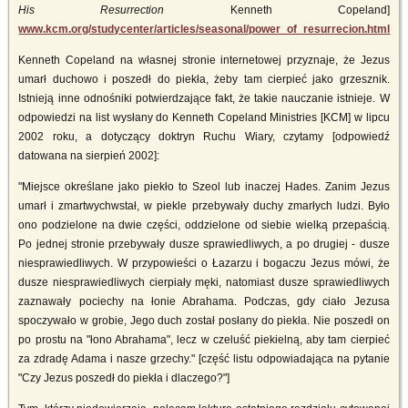
His Resurrection
Kenneth Copeland]
www.kcm.org/studycenter/articles/seasonal/power_of_resurrecion.html
Kenneth Copeland na własnej stronie internetowej przyznaje, że Jezus
umarł duchowo i poszedł do piekła, żeby tam cierpieć jako grzesznik.
Istnieją inne odnośniki potwierdzające fakt, że takie nauczanie istnieje. W
odpowiedzi na list wysłany do Kenneth Copeland Ministries [KCM] w lipcu
2002 roku, a dotyczący doktryn Ruchu Wiary, czytamy [odpowiedź
datowana na sierpień 2002]:
"Miejsce określane jako piekło to Szeol lub inaczej Hades. Zanim Jezus
umarł i zmartwychwstał, w piekle przebywały duchy zmarłych ludzi. Było
ono podzielone na dwie części, oddzielone od siebie wielką przepaścią.
Po jednej stronie przebywały dusze sprawiedliwych, a po drugiej - dusze
niesprawiedliwych. W przypowieści o Łazarzu i bogaczu Jezus mówi, że
dusze niesprawiedliwych cierpiały męki, natomiast dusze sprawiedliwych
zaznawały pociechy na łonie Abrahama. Podczas, gdy ciało Jezusa
spoczywało w grobie, Jego duch został posłany do piekła. Nie poszedł on
po prostu na "łono Abrahama", lecz w czeluść piekielną, aby tam cierpieć
za zdradę Adama i nasze grzechy." [część listu odpowiadająca na pytanie
"Czy Jezus poszedł do piekła i dlaczego?"]