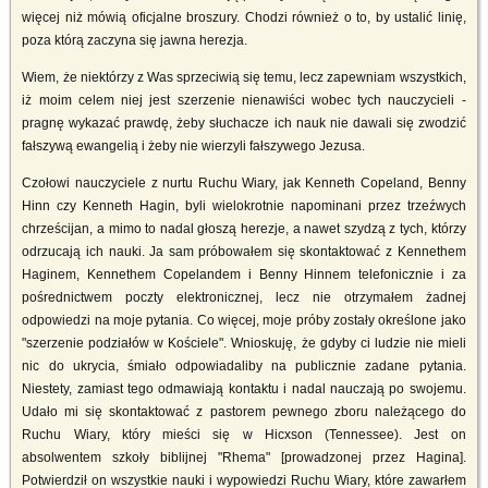
więcej niż mówią oficjalne broszury. Chodzi również o to, by ustalić linię,
poza którą zaczyna się jawna herezja.
Wiem, że niektórzy z Was sprzeciwią się temu, lecz zapewniam wszystkich,
iż moim celem niej jest szerzenie nienawiści wobec tych nauczycieli -
pragnę wykazać prawdę, żeby słuchacze ich nauk nie dawali się zwodzić
fałszywą ewangelią i żeby nie wierzyli fałszywego Jezusa.
Czołowi nauczyciele z nurtu Ruchu Wiary, jak Kenneth Copeland, Benny
Hinn czy Kenneth Hagin, byli wielokrotnie napominani przez trzeźwych
chrześcijan, a mimo to nadal głoszą herezje, a nawet szydzą z tych, którzy
odrzucają ich nauki. Ja sam próbowałem się skontaktować z Kennethem
Haginem, Kennethem Copelandem i Benny Hinnem telefonicznie i za
pośrednictwem poczty elektronicznej, lecz nie otrzymałem żadnej
odpowiedzi na moje pytania. Co więcej, moje próby zostały określone jako
"szerzenie podziałów w Kościele". Wnioskuję, że gdyby ci ludzie nie mieli
nic do ukrycia, śmiało odpowiadaliby na publicznie zadane pytania.
Niestety, zamiast tego odmawiają kontaktu i nadal nauczają po swojemu.
Udało mi się skontaktować z pastorem pewnego zboru należącego do
Ruchu Wiary, który mieści się w Hicxson (Tennessee). Jest on
absolwentem szkoły biblijnej "Rhema" [prowadzonej przez Hagina].
Potwierdził on wszystkie nauki i wypowiedzi Ruchu Wiary, które zawarłem