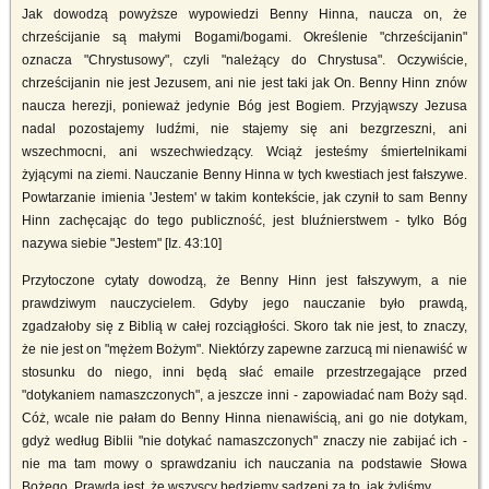
Jak dowodzą powyższe wypowiedzi Benny Hinna, naucza on, że
chrześcijanie są małymi Bogami/bogami. Określenie "chrześcijanin"
oznacza "Chrystusowy", czyli "należący do Chrystusa". Oczywiście,
chrześcijanin nie jest Jezusem, ani nie jest taki jak On. Benny Hinn znów
naucza herezji, ponieważ jedynie Bóg jest Bogiem. Przyjąwszy Jezusa
nadal pozostajemy ludźmi, nie stajemy się ani bezgrzeszni, ani
wszechmocni, ani wszechwiedzący. Wciąż jesteśmy śmiertelnikami
żyjącymi na ziemi. Nauczanie Benny Hinna w tych kwestiach jest fałszywe.
Powtarzanie imienia 'Jestem' w takim kontekście, jak czynił to sam Benny
Hinn zachęcając do tego publiczność, jest bluźnierstwem - tylko Bóg
nazywa siebie "Jestem" [Iz. 43:10]
Przytoczone cytaty dowodzą, że Benny Hinn jest fałszywym, a nie
prawdziwym nauczycielem. Gdyby jego nauczanie było prawdą,
zgadzałoby się z Biblią w całej rozciągłości. Skoro tak nie jest, to znaczy,
że nie jest on "mężem Bożym". Niektórzy zapewne zarzucą mi nienawiść w
stosunku do niego, inni będą słać emaile przestrzegające przed
"dotykaniem namaszczonych", a jeszcze inni - zapowiadać nam Boży sąd.
Cóż, wcale nie pałam do Benny Hinna nienawiścią, ani go nie dotykam,
gdyż według Biblii "nie dotykać namaszczonych" znaczy nie zabijać ich -
nie ma tam mowy o sprawdzaniu ich nauczania na podstawie Słowa
Bożego. Prawdą jest, że wszyscy będziemy sądzeni za to, jak żyliśmy.