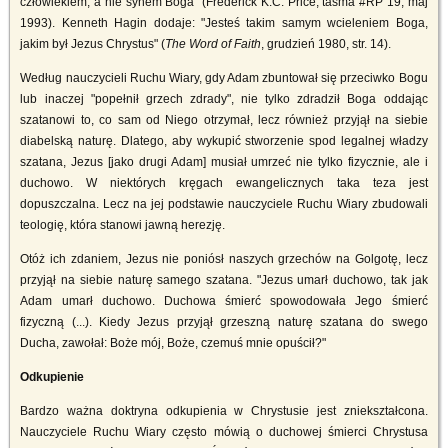
człowiekiem, a nie synem Boga" (Frederick K.C. Price, taśma #RP 19, maj
1993). Kenneth Hagin dodaje: "Jesteś takim samym wcieleniem Boga,
jakim był Jezus Chrystus" (
The Word of Faith
, grudzień 1980, str. 14).
Według nauczycieli Ruchu Wiary, gdy Adam zbuntował się przeciwko Bogu
lub inaczej "popełnił grzech zdrady", nie tylko zdradził Boga oddając
szatanowi to, co sam od Niego otrzymał, lecz również przyjął na siebie
diabelską naturę. Dlatego, aby wykupić stworzenie spod legalnej władzy
szatana, Jezus [jako drugi Adam] musiał umrzeć nie tylko fizycznie, ale i
duchowo. W niektórych kręgach ewangelicznych taka teza jest
dopuszczalna. Lecz na jej podstawie nauczyciele Ruchu Wiary zbudowali
teologię, która stanowi jawną herezję.
Otóż ich zdaniem, Jezus nie poniósł naszych grzechów na Golgotę, lecz
przyjął na siebie naturę samego szatana. "Jezus umarł duchowo, tak jak
Adam umarł duchowo. Duchowa śmierć spowodowała Jego śmierć
fizyczną (...). Kiedy Jezus przyjął grzeszną naturę szatana do swego
Ducha, zawołał: Boże mój, Boże, czemuś mnie opuścił?"
Odkupienie
Bardzo ważna doktryna odkupienia w Chrystusie jest zniekształcona.
Nauczyciele Ruchu Wiary często mówią o duchowej śmierci Chrystusa