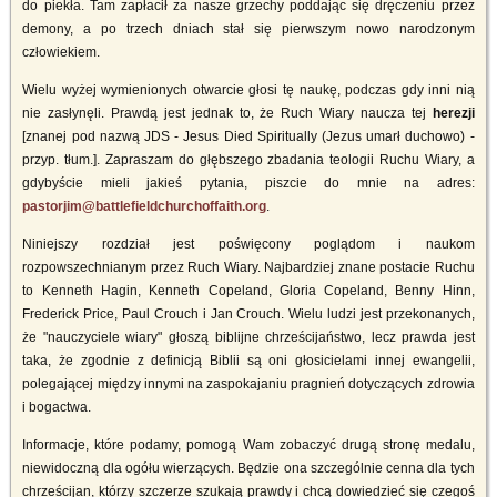
do piekła. Tam zapłacił za nasze grzechy poddając się dręczeniu przez
demony, a po trzech dniach stał się pierwszym nowo narodzonym
człowiekiem.
Wielu wyżej wymienionych otwarcie głosi tę naukę, podczas gdy inni nią
nie zasłynęli. Prawdą jest jednak to, że Ruch Wiary naucza tej
herezji
[znanej pod nazwą JDS - Jesus Died Spiritually (Jezus umarł duchowo) -
przyp. tłum.]. Zapraszam do głębszego zbadania teologii Ruchu Wiary, a
gdybyście mieli jakieś pytania, piszcie do mnie na adres:
pastorjim@battlefieldchurchoffaith.org
.
Niniejszy rozdział jest poświęcony poglądom i naukom
rozpowszechnianym przez Ruch Wiary. Najbardziej znane postacie Ruchu
to Kenneth Hagin, Kenneth Copeland, Gloria Copeland, Benny Hinn,
Frederick Price, Paul Crouch i Jan Crouch. Wielu ludzi jest przekonanych,
że "nauczyciele wiary" głoszą biblijne chrześcijaństwo, lecz prawda jest
taka, że zgodnie z definicją Biblii są oni głosicielami innej ewangelii,
polegającej między innymi na zaspokajaniu pragnień dotyczących zdrowia
i bogactwa.
Informacje, które podamy, pomogą Wam zobaczyć drugą stronę medalu,
niewidoczną dla ogółu wierzących. Będzie ona szczególnie cenna dla tych
chrześcijan, którzy szczerze szukają prawdy i chcą dowiedzieć się czegoś