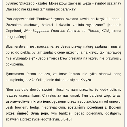
pytanie: 'Dlaczego kazałeś Mojżeszowi zawiesić węża - symbol szatana?
Dlaczego nie kazałeś tam umieścić baranka?'
Pan odpowiedział: 'Ponieważ symbol szatana zawisł na Krzyżu.' I dodał:
'Zaznałem duchowej śmierci i światło zostało wyłączone'" [Kenneth
Copeland,
What Happened From the Cross to the Throne
, KCM, strona
druga taśmy]
Bluźnierstwem jest nauczanie, że Jezus przyjął naturę szatana i musiał
pójść do piekła, by tam zapłacić cenę grzechu, a na krzyżu tak naprawdę
"nie wykonało się" - Jego śmierć i krew przelana na krzyżu nie przyniosły
odkupienia.
Tymczasem Pismo naucza, że krew Jezusa nie tylko stanowi cenę
odkupienia, lecz że Odkupienie dokonało się na Krzyżu.
"Bóg zaś daje dowód swojej miłości ku nam przez to, że kiedy byliśmy
jeszcze grzesznikami, Chrystus za nas umarł. Tym bardziej więc teraz,
usprawiedliwieni krwią jego
, będziemy przez niego zachowani od gniewu.
Jeśli bowiem, będąc nieprzyjaciółmi,
zostaliśmy pojednani z Bogiem
przez śmierć Syna jego
, tym bardziej, będąc pojednani, dostąpimy
zbawienia przez życie jego" [Rzym. 5:8-10].