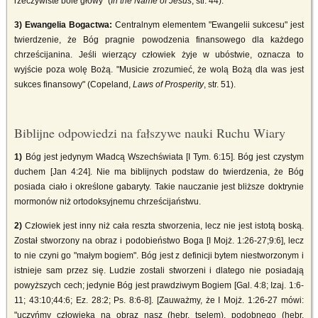
rzeczywiste bóle głowy" (
In the Name of Jesus
, str. 44).
3) Ewangelia Bogactwa:
Centralnym elementem "Ewangelii sukcesu" jest
twierdzenie, że Bóg pragnie powodzenia finansowego dla każdego
chrześcijanina. Jeśli wierzący człowiek żyje w ubóstwie, oznacza to
wyjście poza wolę Bożą. "Musicie zrozumieć, że wolą Bożą dla was jest
sukces finansowy" (Copeland,
Laws of Prosperity
, str. 51).
Biblijne odpowiedzi na fałszywe nauki Ruchu Wiary
1)
Bóg jest jedynym Władcą Wszechświata [I Tym. 6:15]. Bóg jest czystym
duchem [Jan 4:24]. Nie ma biblijnych podstaw do twierdzenia, że Bóg
posiada ciało i określone gabaryty. Takie nauczanie jest bliższe doktrynie
mormonów niż ortodoksyjnemu chrześcijaństwu.
2)
Człowiek jest inny niż cała reszta stworzenia, lecz nie jest istotą boską.
Został stworzony na obraz i podobieństwo Boga [I Mojż. 1:26-27;9:6], lecz
to nie czyni go "małym bogiem". Bóg jest z definicji bytem niestworzonym i
istnieje sam przez się. Ludzie zostali stworzeni i dlatego nie posiadają
powyższych cech; jedynie Bóg jest prawdziwym Bogiem [Gal. 4:8; Izaj. 1:6-
11; 43:10;44:6; Ez. 28:2; Ps. 8:6-8]. [Zauważmy, że I Mojż. 1:26-27 mówi:
"uczyńmy człowieka na obraz nasz (hebr. tselem), podobnego (hebr.