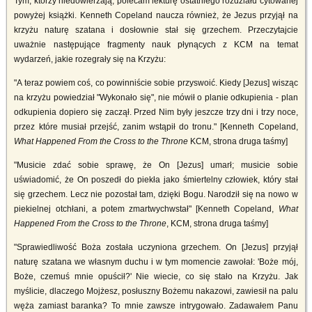
Tym, którzy niedowierzają, polecam lekturę ostatniego rozdziału cytowanej
powyżej książki. Kenneth Copeland naucza również, że Jezus przyjął na
krzyżu naturę szatana i dosłownie stał się grzechem. Przeczytajcie
uważnie następujące fragmenty nauk płynących z KCM na temat
wydarzeń, jakie rozegrały się na Krzyżu:
"A teraz powiem coś, co powinniście sobie przyswoić. Kiedy [Jezus] wisząc
na krzyżu powiedział "Wykonało się", nie mówił o planie odkupienia - plan
odkupienia dopiero się zaczął. Przed Nim były jeszcze trzy dni i trzy noce,
przez które musiał przejść, zanim wstąpił do tronu." [Kenneth Copeland,
What Happened From the Cross to the Throne
KCM, strona druga taśmy]
"Musicie zdać sobie sprawę, że On [Jezus] umarł; musicie sobie
uświadomić, że On poszedł do piekła jako śmiertelny człowiek, który stał
się grzechem. Lecz nie pozostał tam, dzięki Bogu. Narodził się na nowo w
piekielnej otchłani, a potem zmartwychwstał" [Kenneth Copeland,
What
Happened From the Cross to the Throne
, KCM, strona druga taśmy]
"Sprawiedliwość Boża została uczyniona grzechem. On [Jezus] przyjął
naturę szatana we własnym duchu i w tym momencie zawołał: 'Boże mój,
Boże, czemuś mnie opuścił?' Nie wiecie, co się stało na Krzyżu. Jak
myślicie, dlaczego Mojżesz, posłuszny Bożemu nakazowi, zawiesił na palu
węża zamiast baranka? To mnie zawsze intrygowało. Zadawałem Panu