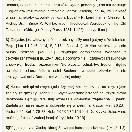
demuth) do nas". Zdaniem hebraistów, "wyraz 'podobny' (demuth) definiuje
i ogranicza rozumienie określenia 'obraz' (tselem) po to, by uniknąć
wrażenia, jakoby człowiek był kopią Boga" - R. Laird Harris, Gleason L.
Archer, Jr., i Bruce K. Waltke, wyd., Theological Wordbook of the Old
Testament, (Chicago: Moody Press, 1981, 1:192). - przyp. tłum.]
3)
Chrystus jest wiecznym, Jednorodzonym Synem i jedynym Wcieleniem
Boga [Jan 1:1,2,15: 1:14,18; 3:16; I Jana 4:1]. W Nim zamieszkuje cała
pełnia Boskości [Kol. 2:9]. Przyjmując ograniczenia związane z
człowieczeństwem [Flp. 2:6-7] Jezus dobrowolnie [i czasowo] zrezygnował
z pewnych Boskich przerogatyw. Nie przestał jednak być Bogiem. Będąc
na ziemi jednocześnie w pełni Bogiem i w pełni człowiekiem, nie
zrezygnował ani z Boskiej, ani z ludzkiej natury.
4)
Natura odkupienia wymagała fizycznej śmierci Jezusa na krzyżu jako
zapłaty za grzechy [Hebr. 9:22]. Wypowiedziane przezeń na krzyżu słowa
"Wykonało się!" [gr. tetelistai] oznaczają dokładnie "zapłacone w pełni".
Zapłata za nasze grzechy dokonała się w pełni na Krzyżu [Mat. 26:28; I
Piotra 2:24; Kol. 1:20-22; Hebr. 10:10,12,14,19-20]. Do Krzyża Golgoty nie
można już dodać żadnej innej ofiary [Hebr. 10:18].
5)
Bóg jest jedyną Osobą, której Słowo posiada moc stwórczą [I Mojż. 1:3].