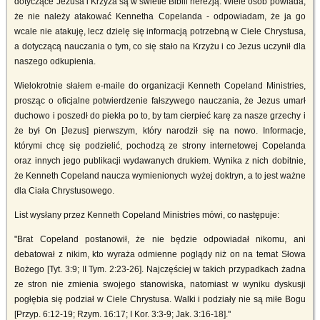
dotyczące Jezusa i Krzyża są w świetle Biblii herezją. Wiele osób powiada,
że nie należy atakować Kennetha Copelanda - odpowiadam, że ja go
wcale nie atakuję, lecz dzielę się informacją potrzebną w Ciele Chrystusa,
a dotyczącą nauczania o tym, co się stało na Krzyżu i co Jezus uczynił dla
naszego odkupienia.
Wielokrotnie słałem e-maile do organizacji Kenneth Copeland Ministries,
prosząc o oficjalne potwierdzenie fałszywego nauczania, że Jezus umarł
duchowo i poszedł do piekła po to, by tam cierpieć karę za nasze grzechy i
że był On [Jezus] pierwszym, który narodził się na nowo. Informacje,
którymi chcę się podzielić, pochodzą ze strony internetowej Copelanda
oraz innych jego publikacji wydawanych drukiem. Wynika z nich dobitnie,
że Kenneth Copeland naucza wymienionych wyżej doktryn, a to jest ważne
dla Ciała Chrystusowego.
List wysłany przez Kenneth Copeland Ministries mówi, co następuje:
"Brat Copeland postanowił, że nie będzie odpowiadał nikomu, ani
debatował z nikim, kto wyraża odmienne poglądy niż on na temat Słowa
Bożego [Tyt. 3:9; II Tym. 2:23-26]. Najczęściej w takich przypadkach żadna
ze stron nie zmienia swojego stanowiska, natomiast w wyniku dyskusji
pogłębia się podział w Ciele Chrystusa. Walki i podziały nie są miłe Bogu
[Przyp. 6:12-19; Rzym. 16:17; I Kor. 3:3-9; Jak. 3:16-18]."