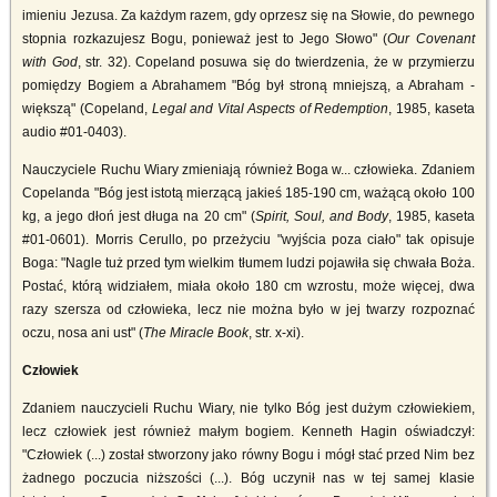
imieniu Jezusa. Za każdym razem, gdy oprzesz się na Słowie, do pewnego
stopnia rozkazujesz Bogu, ponieważ jest to Jego Słowo" (
Our Covenant
with God
, str. 32). Copeland posuwa się do twierdzenia, że w przymierzu
pomiędzy Bogiem a Abrahamem "Bóg był stroną mniejszą, a Abraham -
większą" (Copeland,
Legal and Vital Aspects of Redemption
, 1985, kaseta
audio #01-0403).
Nauczyciele Ruchu Wiary zmieniają również Boga w... człowieka. Zdaniem
Copelanda "Bóg jest istotą mierzącą jakieś 185-190 cm, ważącą około 100
kg, a jego dłoń jest długa na 20 cm" (
Spirit, Soul, and Body
, 1985, kaseta
#01-0601). Morris Cerullo, po przeżyciu "wyjścia poza ciało" tak opisuje
Boga: "Nagle tuż przed tym wielkim tłumem ludzi pojawiła się chwała Boża.
Postać, którą widziałem, miała około 180 cm wzrostu, może więcej, dwa
razy szersza od człowieka, lecz nie można było w jej twarzy rozpoznać
oczu, nosa ani ust" (
The Miracle Book
, str. x-xi).
Człowiek
Zdaniem nauczycieli Ruchu Wiary, nie tylko Bóg jest dużym człowiekiem,
lecz człowiek jest również małym bogiem. Kenneth Hagin oświadczył:
"Człowiek (...) został stworzony jako równy Bogu i mógł stać przed Nim bez
żadnego poczucia niższości (...). Bóg uczynił nas w tej samej klasie