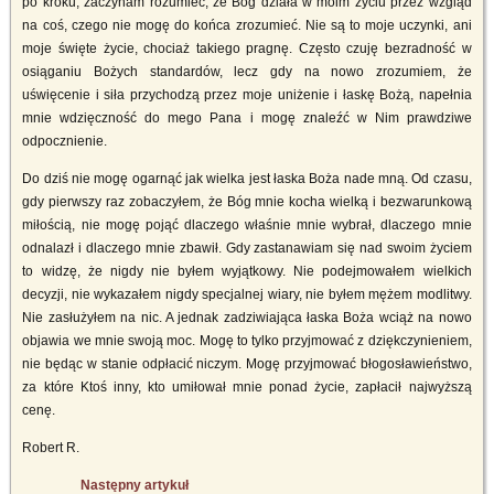
po kroku, zaczynam rozumieć, że Bóg działa w moim życiu przez wzgląd
na coś, czego nie mogę do końca zrozumieć. Nie są to moje uczynki, ani
moje święte życie, chociaż takiego pragnę. Często czuję bezradność w
osiąganiu Bożych standardów, lecz gdy na nowo zrozumiem, że
uświęcenie i siła przychodzą przez moje uniżenie i łaskę Bożą, napełnia
mnie wdzięczność do mego Pana i mogę znaleźć w Nim prawdziwe
odpocznienie.
Do dziś nie mogę ogarnąć jak wielka jest łaska Boża nade mną. Od czasu,
gdy pierwszy raz zobaczyłem, że Bóg mnie kocha wielką i bezwarunkową
miłością, nie mogę pojąć dlaczego właśnie mnie wybrał, dlaczego mnie
odnalazł i dlaczego mnie zbawił. Gdy zastanawiam się nad swoim życiem
to widzę, że nigdy nie byłem wyjątkowy. Nie podejmowałem wielkich
decyzji, nie wykazałem nigdy specjalnej wiary, nie byłem mężem modlitwy.
Nie zasłużyłem na nic. A jednak zadziwiająca łaska Boża wciąż na nowo
objawia we mnie swoją moc. Mogę to tylko przyjmować z dziękczynieniem,
nie będąc w stanie odpłacić niczym. Mogę przyjmować błogosławieństwo,
za które Ktoś inny, kto umiłował mnie ponad życie, zapłacił najwyższą
cenę.
Robert R.
Następny artykuł