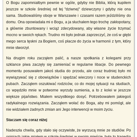
O Bogu zapomniałbym pewnie w ogóle, gdyby nie Biblia, którą kupiłem
jeszcze w szkole średniej od tej "dziwnej" dziewczyny i gdyby nie ona
sama. Studiowaliśmy oboje w Warszawie i czasami razem jeździliśmy do
domu. Ona opowiadała mi o Bogu, a ja słuchałem tego trochę zakłopotany,
a głównie zbuntowany i wciąż zdecydowany, aby własne życie trzymać
mocno w swoich rękach. Trudno mi było jednak zaprzeczyć, że coś w głębi
mego serca tęskni za Bogiem, coś płacze do życia w harmonii z tym, który
mnie stworzył.
Na drugim roku zacząłem palić, a nasze spotkania z kolegami przy
szklance piwa zaczęły się zamieniać w regularne libacje. Do pewnego
momentu posuwałem jakoś studia do przodu, ale coraz trudniej było mi
wywiązywać się z obowiązków i spędzać wieczory i noce w studenckich
pubach. Zacząłem oszukiwać rodziców, co do mojej sytuacji na studiach,
co wpędziło mnie w potworne wyrzuty sumienia, a to z kolei w jeszcze
większe pijaństwo. Miałem wszystkiego dosyć. Potrzebowałem jakiegoś
radykalnego rozwiązania. Zacząłem wołać do Boga, aby mi pomógł, ale
nie widziałem żadnych zmian ani Jego interwencji w moim życiu.
Staczam się coraz niżej
Nadeszła chwila, gdy stało się oczywiste, że wyrzucą mnie ze studiów. Po
opiniach jakie miałem w szkole średniej w swoim mieście, była to tragedia