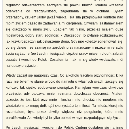
regulator odtwarzaczem zacząłem się powoli budzić. Miałem wrażenie
oderwania od rzeczywistości, zagłębiania się w otchłani. Byłem
przerażony, czułem jakby jakaś wielka i zła siła przejmowała kontrolę nad
moim życiem dążąc do zadawania mi cierpienia. Chwilami zastanawiałem
się dlaczego w moim życiu upadłem tak nisko, przecież miałem duże
możliwości, dobry start, zdolności - Dlaczego? To pytanie rozbrzmiewało
jak krzyk rozpaczy i jak oskarżenie Boga. Gdy moi koledzy zorientowali się,
co się dzieje i że szansę na zarobek przy narzucanym przeze mnie stylu
życia są żadne (po trzech miesiącach ciężkiej pracy miałem długi), zabrali
bagaże i wrócili do Polski. Zostałem ja i jak mi się wtedy wydawało, mój
najlepszy przyjaciel.
Wtedy zaczął się najgorszy czas. Od alkoholu traciłem przytomność; kilka
razy nie byłem w stanie wrócić do namiotu o własnych siłach; zaczęły się
kończyć tak ciężko zdobywane pieniądze. Pamiętam wówczas chwilowe
przeżycie, gdy otoczyła mnie nieznana dotychczas obecność. Miałem
uczucie, że jest ktoś przy mnie i kocha mnie, chociaż nie mogłem, nie
wiedziałem jak mogę dotknąć i skorzystać z tej miłości. Ta miłość, której nie
rozumiałem, była przez chwilę większa niż potępienie, które mnie
paraliżowało. Ale wtedy był to tylko epizod w mym rozpadającym się życiu.
Po trzech miesiącach wróciłem do Polski. Cudem dostałem się na inne