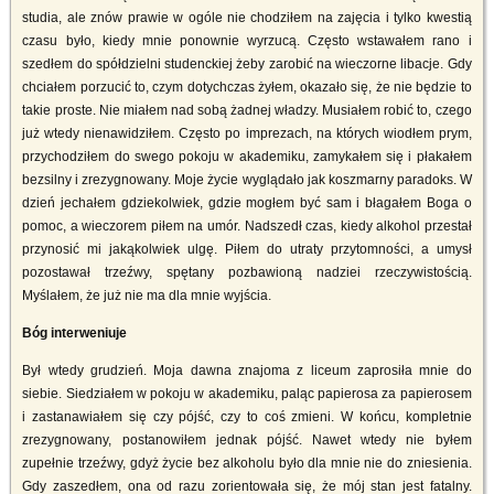
studia, ale znów prawie w ogóle nie chodziłem na zajęcia i tylko kwestią
czasu było, kiedy mnie ponownie wyrzucą. Często wstawałem rano i
szedłem do spółdzielni studenckiej żeby zarobić na wieczorne libacje. Gdy
chciałem porzucić to, czym dotychczas żyłem, okazało się, że nie będzie to
takie proste. Nie miałem nad sobą żadnej władzy. Musiałem robić to, czego
już wtedy nienawidziłem. Często po imprezach, na których wiodłem prym,
przychodziłem do swego pokoju w akademiku, zamykałem się i płakałem
bezsilny i zrezygnowany. Moje życie wyglądało jak koszmarny paradoks. W
dzień jechałem gdziekolwiek, gdzie mogłem być sam i błagałem Boga o
pomoc, a wieczorem piłem na umór. Nadszedł czas, kiedy alkohol przestał
przynosić mi jakąkolwiek ulgę. Piłem do utraty przytomności, a umysł
pozostawał trzeźwy, spętany pozbawioną nadziei rzeczywistością.
Myślałem, że już nie ma dla mnie wyjścia.
Bóg interweniuje
Był wtedy grudzień. Moja dawna znajoma z liceum zaprosiła mnie do
siebie. Siedziałem w pokoju w akademiku, paląc papierosa za papierosem
i zastanawiałem się czy pójść, czy to coś zmieni. W końcu, kompletnie
zrezygnowany, postanowiłem jednak pójść. Nawet wtedy nie byłem
zupełnie trzeźwy, gdyż życie bez alkoholu było dla mnie nie do zniesienia.
Gdy zaszedłem, ona od razu zorientowała się, że mój stan jest fatalny.