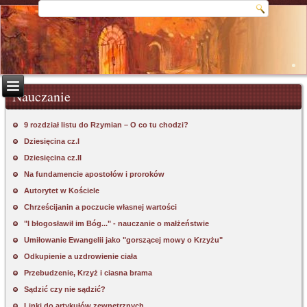
Nauczanie
9 rozdział listu do Rzymian – O co tu chodzi?
Dziesięcina cz.I
Dziesięcina cz.II
Na fundamencie apostołów i proroków
Autorytet w Kościele
Chrześcijanin a poczucie własnej wartości
"I błogosławił im Bóg..." - nauczanie o małżeństwie
Umiłowanie Ewangelii jako "gorszącej mowy o Krzyżu"
Odkupienie a uzdrowienie ciała
Przebudzenie, Krzyż i ciasna brama
Sądzić czy nie sądzić?
Linki do artykułów zewnętrznych