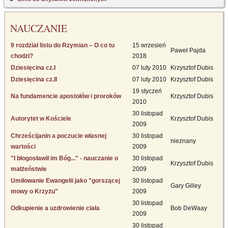
NAUCZANIE
9 rozdział listu do Rzymian – O co tu
15 wrzesień
Paweł Pajda
chodzi?
2018
Dziesięcina cz.I
07 luty 2010
Krzysztof Dubis
Dziesięcina cz.II
07 luty 2010
Krzysztof Dubis
19 styczeń
Na fundamencie apostołów i proroków
Krzysztof Dubis
2010
30 listopad
Autorytet w Kościele
Krzysztof Dubis
2009
Chrześcijanin a poczucie własnej
30 listopad
nieznany
wartości
2009
"I błogosławił im Bóg..." - nauczanie o
30 listopad
Krzysztof Dubis
małżeństwie
2009
Umiłowanie Ewangelii jako "gorszącej
30 listopad
Gary Gilley
mowy o Krzyżu"
2009
30 listopad
Odkupienie a uzdrowienie ciała
Bob DeWaay
2009
30 listopad