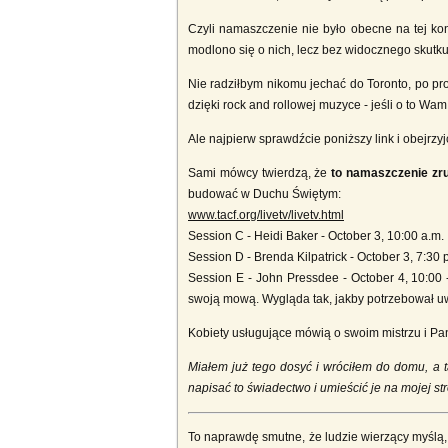
Czyli namaszczenie nie było obecne na tej kon
modlono się o nich, lecz bez widocznego skutku.
Nie radziłbym nikomu jechać do Toronto, po pr
dzięki rock and rollowej muzyce - jeśli o to Wam 
Ale najpierw sprawdźcie poniższy link i obejrzyj
Sami mówcy twierdzą, że
to namaszczenie zruj
budować w Duchu Świętym:
www.tacf.org/livetv/livetv.html
Session C - Heidi Baker - October 3, 10:00 a.m.
Session D - Brenda Kilpatrick - October 3, 7:30 
Session E - John Pressdee - October 4, 10:00 -
swoją mową. Wygląda tak, jakby potrzebował 
Kobiety usługujące mówią o swoim mistrzu i Pan
Miałem już tego dosyć i wróciłem do domu, a 
napisać to świadectwo i umieścić je na mojej str
To naprawdę smutne, że ludzie wierzący myślą,