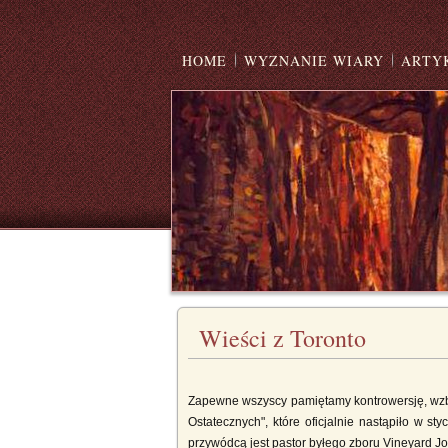
HOME
WYZNANIE WIARY
ARTY
Wieści z Toronto
Zapewne wszyscy pamiętamy kontrowersję, wzbud
Ostatecznych", które oficjalnie nastąpiło w st
przywódcą jest pastor byłego zboru Vineyard Joh