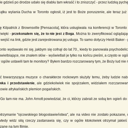
 gdzieś po drodze udało się diabłu tam wkraść i to zniszczyć - przez ludzką pychę
u wylania Ducha w Toronto ogłosił, iż jest to Boże poruszenie, ale teraz już 
ilpatrick z Brownsville [Pensacola], która usługiwała na konferencji w Toronto 
źwięki -
przekonałem się, że to nie jest z Boga
. Można to zweryfikować oglądają
 wejść na link, gdzie jest zarejestrowana jej usługa. To samo dotyczy Heidi Baker - 
nto wydawało mi się, jakbym się cofnął do lat 70., kiedy to panowała psychodelicz
uwielbiające, nie znałem słów - wyświetlali je tylko na końcu pieśni, a często w o
o w ogóle ustawili tam te monitory? Byłem bardzo rozczarowany tym, że Boży lud ni
ć towarzysząca muzyce o charakterze rockowym służyły temu, żeby ludzie nabrali
wka i przedstawienie
, ale gdziekolwiek nie spojrzałem, widziałem rozczarowa
kowie afrykańskich plemion pogańskich.
Go tam nie ma. John Arnott powiedział, że ci, którzy zabrali ze sobą ten ogień do 
zymanie "ojcowskiego błogosławieństwa", ale na video nie zostało pokazane, czy
edy widz siłą rzeczy zastanawia się, czy w ogóle ktokolwiek otrzymał jakieś n
zane na tym filmie.