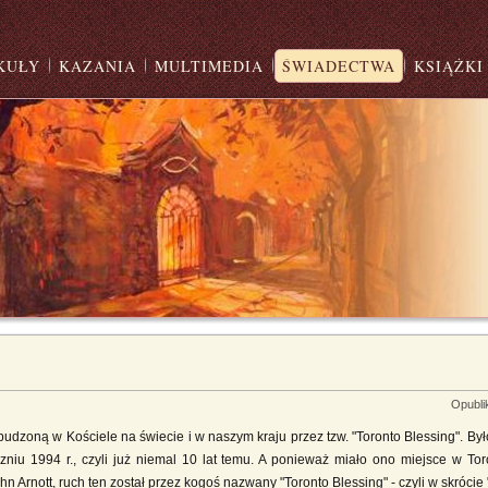
KUŁY
KAZANIA
MULTIMEDIA
ŚWIADECTWA
KSIĄŻKI
Opubli
zoną w Kościele na świecie i w naszym kraju przez tzw. "Toronto Blessing". Było
yczniu 1994 r., czyli już niemal 10 lat temu. A ponieważ miało ono miejsce w Tor
n Arnott, ruch ten został przez kogoś nazwany "Toronto Blessing" - czyli w skrócie 