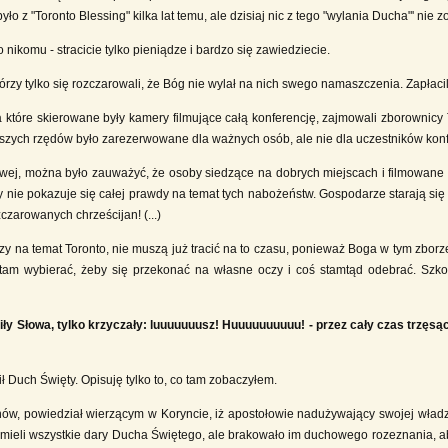
yło z "Toronto Blessing" kilka lat temu, ale dzisiaj nic z tego "wylania Ducha"' nie zo
ikomu - stracicie tylko pieniądze i bardzo się zawiedziecie.
tórzy tylko się rozczarowali, że Bóg nie wylał na nich swego namaszczenia. Zapłacili t
a które skierowane były kamery filmujące całą konferencję, zajmowali zborownicy 
wszych rzędów było zarezerwowane dla ważnych osób, ale nie dla uczestników konf
towej, można było zauważyć, że osoby siedzące na dobrych miejscach i filmowane
y nie pokazuje się całej prawdy na temat tych nabożeństw. Gospodarze starają si
zczarowanych chrześcijan! (...)
czy na temat Toronto, nie muszą już tracić na to czasu, ponieważ Boga w tym zborz
 tam wybierać, żeby się przekonać na własne oczy i coś stamtąd odebrać. Szk
siły Słowa, tylko krzyczały: luuuuuuusz! Huuuuuuuuuu! - przez cały czas trzęsą
 Duch Święty. Opisuję tylko to, co tam zobaczyłem.
hów, powiedział wierzącym w Koryncie, iż apostołowie nadużywający swojej władzy
e mieli wszystkie dary Ducha Świętego, ale brakowało im duchowego rozeznania, ab