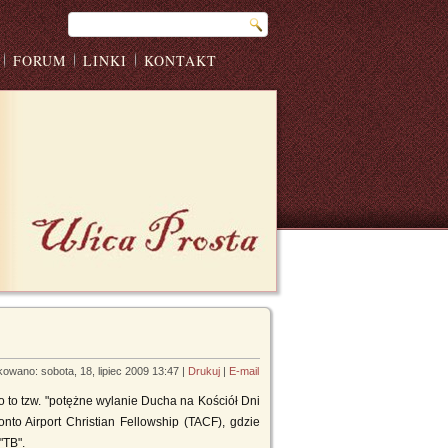
FORUM
LINKI
KONTAKT
kowano: sobota, 18, lipiec 2009 13:47
|
Drukuj
|
E-mail
 to tzw. "potężne wylanie Ducha na Kościół Dni
onto Airport Christian Fellowship (TACF), gdzie
"TB".