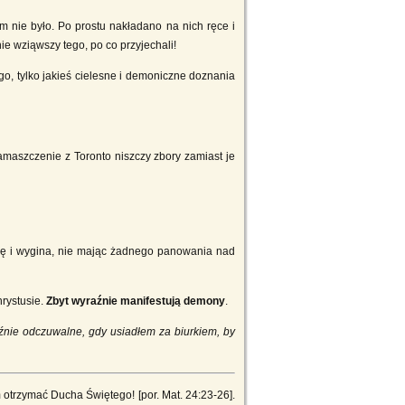
m nie było. Po prostu nakładano na nich ręce i
ie wziąwszy tego, po co przyjechali!
o, tylko jakieś cielesne i demoniczne doznania
 Namaszczenie z Toronto niszczy zbory zamiast je
e się i wygina, nie mając żadnego panowania nad
hrystusie.
Zbyt wyraźnie manifestują demony
.
źnie odczuwalne, gdy usiadłem za biurkiem, by
otrzymać Ducha Świętego! [por. Mat. 24:23-26].