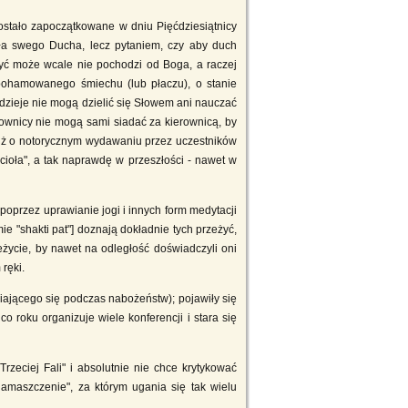
zostało zapoczątkowane w dniu Pięćdziesiątnicy
ła swego Ducha, lecz pytaniem, czy aby duch
 być może wcale nie pochodzi od Boga, a raczej
iepohamowanego śmiechu (lub płaczu), o stanie
nodzieje nie mogą dzielić się Słowem ani nauczać
rownicy nie mogą sami siadać za kierownicą, by
 już o notorycznym wydawaniu przez uczestników
cioła", a tak naprawdę w przeszłości - nawet w
poprzez uprawianie jogi i innych form medytacji
e "shakti pat"] doznają dokładnie tych przeżyć,
zeżycie, by nawet na odległość doświadczyli oni
ręki.
awiającego się podczas nabożeństw); pojawiły się
 roku organizuje wiele konferencji i stara się
rzeciej Fali" i absolutnie nie chce krytykować
namaszczenie", za którym ugania się tak wielu