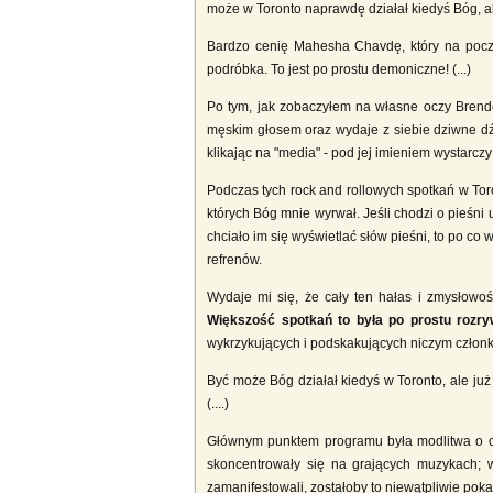
może w Toronto naprawdę działał kiedyś Bóg, ale
Bardzo cenię Mahesha Chavdę, który na początk
podróbka. To jest po prostu demoniczne! (...)
Po tym, jak zobaczyłem na własne oczy Brendę K
męskim głosem oraz wydaje z siebie dziwne d
klikając na "media" - pod jej imieniem wystarczy
Podczas tych rock and rollowych spotkań w Toro
których Bóg mnie wyrwał. Jeśli chodzi o pieśni 
chciało im się wyświetlać słów pieśni, to po c
refrenów.
Wydaje mi się, że cały ten hałas i zmysłowoś
Większość spotkań to była po prostu rozry
wykrzykujących i podskakujących niczym człon
Być może Bóg działał kiedyś w Toronto, ale już 
(....)
Głównym punktem programu była modlitwa o otr
skoncentrowały się na grających muzykach; wt
zamanifestowali, zostałoby to niewątpliwie poka