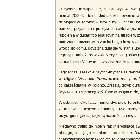
Oczywiście to wspaniale, że Pan wylewa swego 
niemal 2000 lat temu. Jednak kontrowersje 
działający w Toronto w istocie był Duchem Boż
bardziej przypomina praktyki charakterystycz
"upojenia w duchu" polegającym na utracie wszel
podczas nabożeństw, a zamiast tego leżą w amo
wrócić do domu, gdyż znajdują się w stanie up
tego typu nabożeństw zwierzęcych odgłosów (np
zborach sieci Vineyard - były słusznie kojarzo
Tego rodzaju reakcje psycho-fizyczne są dobrze
w religiach Wschodu. Powszechnie znany jest fa
co chrześcijanie w Toronto. Zresztą, dotyk gur
"wyzwolenia się mocy węża" we własnym ciele, 
W ostatnich kilku latach mniej słychać o Toront
za to nowe "duchowe fenomeny" i tzw. "ruchy p
przyciągnąć jak największą liczbę "duchowych 
Niedawno trafiło do moich rąk interesujące św
niczego, co - jego zdaniem - jest dziełem Bo
charyzmatyków pozbawionych solidnej znajomości 