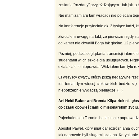
zostanie "rozdany" przyjeżdżającym - tak jak to b
Nie mam zamiaru tam wracać i nie polecam tego n
Na konferencję przyleciało ok. 3 tysiące ludzi, k
Zwróciłem uwagę na fakt, że pierwsze rzędy, n
od kamer nie chwalili Boga tak głośno. 12 pier
Później, podczas oglądania transmisji interne
studentami w ich szkole dla usługujących. Nigd
działał, ale to nieprawda. Widziałem tam tylu ro
Ci wszyscy krytycy, którzy piszą negatywne rze
ten temat, tym więcej ciekawskich będzie się
niepotrzebnie wydadzą pieniądze. (...)
Ani Heidi Baker ani Brenda Kilpatrick nie gło
do czasu opowieściami o misjonarskim życiu.
Pojechałem do Toronto, bo tak mnie poprowadził
Apostoł Paweł, który miał dar rozróżniania duc
tak naprawdę byli sługami szatana. Koryntiani