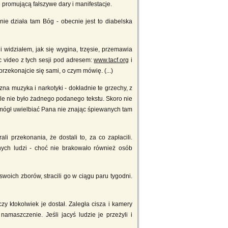
 promującą fałszywe dary i manifestacje.
nie działa tam Bóg - obecnie jest to diabelska
i widziałem, jak się wygina, trzęsie, przemawia
c video z tych sesji pod adresem:
www.tacf.org
i
przekonajcie się sami, o czym mówię. (...)
na muzyka i narkotyki - dokładnie te grzechy, z
góle nie było żadnego podanego tekstu. Skoro nie
e mógł uwielbiać Pana nie znając śpiewanych tam
 przekonania, że dostali to, za co zapłacili.
nych ludzi - choć nie brakowało również osób
swoich zborów, stracili go w ciągu paru tygodni.
 ktokolwiek je dostał. Zaległa cisza i kamery
amaszczenie. Jeśli jacyś ludzie je przeżyli i