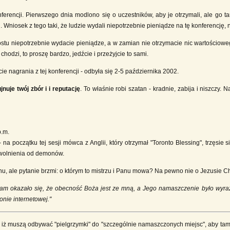
ferencji. Pierwszego dnia modlono się o uczestników, aby je otrzymali, ale go ta
 Wniosek z tego taki, że ludzie wydali niepotrzebnie pieniądze na tę konferencję, n
ostu niepotrzebnie wydacie pieniądze, a w zamian nie otrzymacie nic wartościoweg
chodzi, to proszę bardzo, jedźcie i przeżyjcie to sami.
cie nagrania z tej konferencji - odbyła się 2-5 października 2002.
nuje twój zbór i i reputację
. To właśnie robi szatan - kradnie, zabija i niszczy.
p.m.
 na początku tej sesji mówca z Anglii, który otrzymał "Toronto Blessing", trzęsi
uwolnienia od demonów.
u, ale pytanie brzmi: o którym to mistrzu i Panu mowa? Na pewno nie o Jezusie C
tam okazało się, że obecność Boża jest ze mną, a Jego namaszczenie było wyra
onie internetowej."
 iż muszą odbywać "pielgrzymki" do "szczególnie namaszczonych miejsc", aby tam 