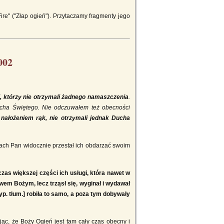
Fire" ("Złap ogień"). Przytaczamy fragmenty jego
002
, którzy nie otrzymali żadnego namaszczenia
.
Ducha Świętego. Nie odczuwałem też obecności
nałożeniem rąk, nie otrzymali jednak Ducha
tach Pan widocznie przestał ich obdarzać swoim
as większej części ich usługi, która nawet w
owem Bożym, lecz trząsł się, wyginał i wydawał
yp. tłum.] robiła to samo, a poza tym dobywały
ąc, że Boży Ogień jest tam cały czas obecny i