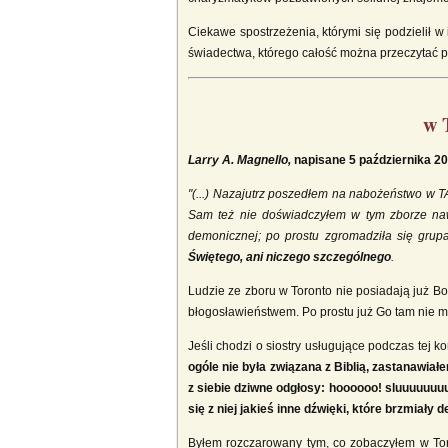
Ciekawe spostrzeżenia, którymi się podzielił w 
świadectwa, którego całość można przeczytać
w 
Larry A. Magnello,
napisane 5 października 2
"(...) Nazajutrz poszedłem na nabożeństwo w TA
Sam też nie doświadczyłem w tym zborze nawe
demonicznej; po prostu zgromadziła się grup
Świętego, ani niczego szczególnego
.
Ludzie ze zboru w Toronto nie posiadają już B
błogosławieństwem. Po prostu już Go tam nie m
Jeśli chodzi o siostry usługujące podczas tej ko
ogóle nie była związana z Biblią, zastanawiał
z siebie dziwne odgłosy: hoooooo! sluuuuuuuus
się z niej jakieś inne dźwięki, które brzmiały 
Byłem rozczarowany tym, co zobaczyłem w Toro