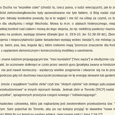
Ducha na "wszelkie ciało" (chodzi tu, rzecz jasna, o ludzi wierzących), jak to 
wśród zielonoświątkowców były spowodowane nie tyle faktem, iż Bóg nadal zsy
ym. Istniały konkretne powody, by w to wątpić i nie iść na oślep za czymś, co
ne dla okultyzmu i religii Wschodu. Mowa tu m.in. o atakach histerycznego, n
kiej kontroli nad ciałem i mową do tego stopnia, że np. niektórzy pastorzy i kaz
ku na podium, wydając dziwne dźwięki [por. Iz. 29:9-10; Jer. 51:38-39 itd.]. Zbo
ojenia i niepoczytalności (jakie świadectwo wydają wobec świata?), nie mówiąc
. świni, psa, lwa, koguta itp.), które rzekomo mają "prorocze znaczenie dla Koś
ne z opętaniem demonicznym i koniecznością modlitwy o uwolnienie.
 znane ludziom propagującym tzw. "moc kundalini" ["moc węża"] w okultyzmie czy 
kt, że uczniowie dotknięci w czoło przez swoich guru [praktyka zwana w hinduizmi
u nie jest nawet konieczny - wystarczy wielkie pragnienie i otwarcie się na to pr
podczas gdy ich duchowy nauczyciel przekazuje im tę energię słowami lub gestem 
o (może z wyjątkiem "cudów złota" czyli tzw. "złotych zębów" lub złotego pyłu poj
rzebudzeniowe" w innych rejonach świata. Jednak zbór w Toronto [TACF] nadal co
turystów", spragnionych przeżycia czegoś nowego i "odświeżającego".
iadectwo człowieka, który jak najbardziej jest zwolennikiem przebudzenia tzw. "T
żym. Sam pojechał do Toronto, aby po raz kolejny przyjąć to sławetne "nowe 
Biblii [to juz temat na osobny artykuł - tymczasem patrz I Jana 2:24-27].