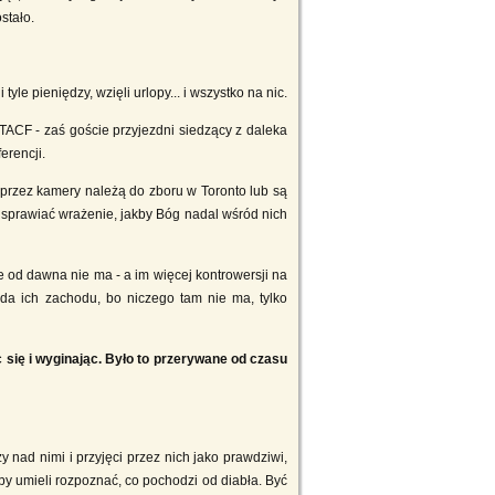
stało.
yle pieniędzy, wzięli urlopy... i wszystko na nic.
TACF - zaś goście przyjezdni siedzący z daleka
erencji.
 przez kamery należą do zboru w Toronto lub są
ę sprawiać wrażenie, jakby Bóg nadal wśród nich
e od dawna nie ma - a im więcej kontrowersji na
oda ich zachodu, bo niczego tam nie ma, tylko
c się i wyginając. Było to przerywane od czasu
 nad nimi i przyjęci przez nich jako prawdziwi,
y umieli rozpoznać, co pochodzi od diabła. Być