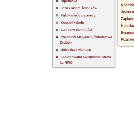
Hiperłaska
Kościół
Jezus okiem świadków
Jezus 
Kąkol wśród pszenicy
Zaplan
Kościół kąkolu
Hiperła
Lampa w ciemności
Ewangel
Poznałem Mesjasza (świadectwa
Poznał
Żydów)
Ucieczka z Hamasu
Zaplanowane zwiedzenie. Marsz
ku NWO