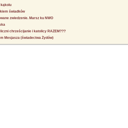
 kąkolu
okiem świadków
owane zwiedzenie. Marsz ku NWO
ska
iczni chrześcijanie i katolicy RAZEM???
em Mesjasza (świadectwa Żydów)