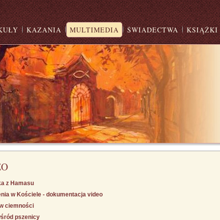
KUŁY
KAZANIA
MULTIMEDIA
ŚWIADECTWA
KSIĄŻKI
EO
ka z Hamasu
nia w Kościele - dokumentacja video
w ciemności
śród pszenicy