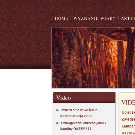
HOME
WYZNANIE WIARY
ARTY
Video
VID
Zwiedzenia w Kościele -
Uciecz
dokumentacja video
Zwiedze
Ewangeliczni chrześcijanie i
Lampa 
katolicy RAZEM???
Kąkol w