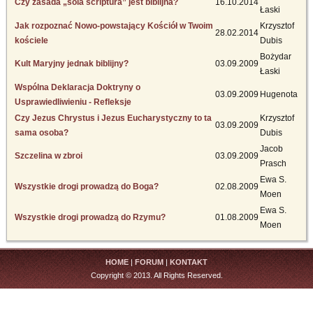
Czy zasada „sola scriptura” jest biblijna?
16.10.2014
Łaski
Jak rozpoznać Nowo-powstający Kościół w Twoim
Krzysztof
28.02.2014
kościele
Dubis
Bożydar
Kult Maryjny jednak biblijny?
03.09.2009
Łaski
Wspólna Deklaracja Doktryny o
03.09.2009
Hugenota
Usprawiedliwieniu - Refleksje
Czy Jezus Chrystus i Jezus Eucharystyczny to ta
Krzysztof
03.09.2009
sama osoba?
Dubis
Jacob
Szczelina w zbroi
03.09.2009
Prasch
Ewa S.
Wszystkie drogi prowadzą do Boga?
02.08.2009
Moen
Ewa S.
Wszystkie drogi prowadzą do Rzymu?
01.08.2009
Moen
HOME
|
FORUM
|
KONTAKT
Copyright © 2013. All Rights Reserved.